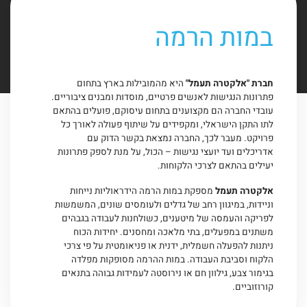
במות הרמה
×
חברת "אלקטרה תעמל"
היא מהמובילות בארץ בתחום
פתרונות הנגישות לאנשים פרטיים, מוסדות ומבנים ציבוריים.
עובדי החברה הם מקצוענים בתחום עיסוקם, פועלים בהתאם
לתו התקן הישראלי, ומקפידים על שיתוף פעולה לאורך כל
מגוון שירותים דיגיטליים
פרויקט. מעבר לכך, החברה נמצאת בקשר הדוק עם
אדריכלים ועד יועצי נגישות – הכול, על מנת לספק פתרונות
בלחיצת כפתור
יעילים בהתאם לצרכי הלקוחות.
אלקטרה תעמל
מספקת במות הרמה הידראוליות נייחות
וניידות, במיגוון רחב של גדלים ולעומסים שונים, המשמשות
לפריקה והעמסה של מיטענים, כשולחנות לעבודה בגבהים
משתנים במפעלים, בתי מלאכה ומחסנים. יחידות הכוח
ניתנות להפעלה חשמלית, ידנית או פניאומטית על פי צרכי
הלקוח וסביבת העבודה. במות ההרמה מסופקות מפלדה
בגימור צבע, גילוון חם או נירוסטה לעמידות גבוהה בתנאים
קורוזוביים.