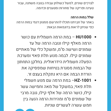
לצרכים שונים, למשל כשולחן עבודה בגובה משתנה, עבור
טעינה ופריקה של סחורות ומטענים וכדומה.
ם
עת
שלל במות הרמה
באתר של חברתנו תוכלו להתרשם ממגוון דגמי במות הרמה
כפי שניתן לראות בדוגמאות הבאות:
HU1000
– במת הרמה חשמלית עם כושר
הרמה מאלף קילו וגובה הרמה של עד
שמונים ושישה ס"מ, ומשקל כלי של מאתיים
שמונים קילו. לבמה מנוע תלת פאזי ומערכת
הפעלה חשמלית הידראולית. בחלקן התחתון
של הבמות מסגרת בטיחות שמפסיקה את
הורדת הבמה אם היא נתקלת בעצם זר.
1001‏-‏HZ
– במת הרמה עם מנוע חשמלי
תלת פאזי, במשקל של מאה וחמישה עשר
קילו, כושר הרמה של אלף קילו, גובה מרבי
של שמונים ס"מ ומהירות הרמה הנעה בין
חמש עשרה לעשרים שניות.